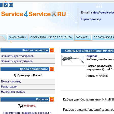
E-mail:
sales@service4se
Карта проезда
Каталог запчастей
Кабель для блока питания HP MINI
Запчасти для телефонов
original
Кабель для блока п
Запчасти для ноутбуков
Размер разъема(вн
Добро пожаловать!
внутренний) - 4.0
Доброе утро, Гость!
Артикул: 700088
Вход в систему
Регистрация
Напомнить пароль
Корзина
Кабель для блока питания HP MINI
0.00 руб.
Размер разъема(внешний x внутре
Просмотреть содержимое корзины и