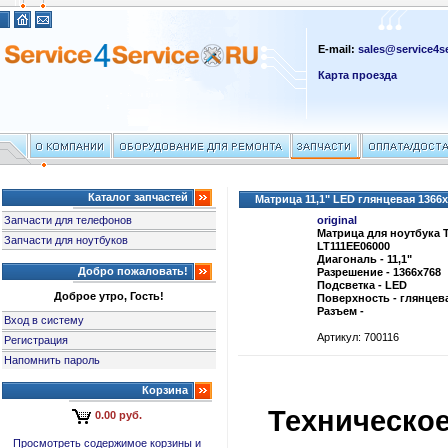
E-mail:
sales@service4se
Карта проезда
Каталог запчастей
Матрица 11,1" LED глянцевая 1366
Запчасти для телефонов
original
Матрица для ноутбука 
Запчасти для ноутбуков
LT111EE06000
Диагональ - 11,1"
Добро пожаловать!
Разрешение - 1366x768
Подсветка - LED
Доброе утро, Гость!
Поверхность - глянцев
Разъем -
Вход в систему
Артикул: 700116
Регистрация
Напомнить пароль
Корзина
Техническо
0.00 руб.
Просмотреть содержимое корзины и