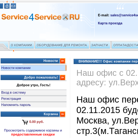
E-mail:
sales@service4se
Карта проезда
Новости
ВНИМАНИЕ!!! Офис компании пер
Новости компании
Наш офис с 02.
Добро пожаловать!
адресу: ул.Вер
Доброе утро, Гость!
Вход в систему
Наш офис пере
Регистрация
Напомнить пароль
02.11.2015 бу
Корзина
Москва, ул.Ве
0.00 руб.
стр.3(м.Таган
Просмотреть содержимое корзины и
предоставленные скидки