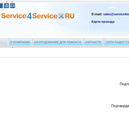
E-mail:
sales@service4se
Карта проезда
Подт
Подтверди