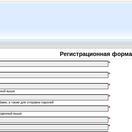
Регистрационная форма
*
*
*
енный выше
*
Вами, а также для отправки паролей
*
введенный выше
*
*