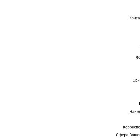
Конта
Ф
Юрид
Наиме
Корреспо
Сфера Вашей