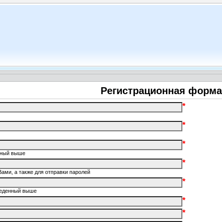
Регистрационная форма
*
*
*
енный выше
*
Вами, а также для отправки паролей
*
введенный выше
*
*