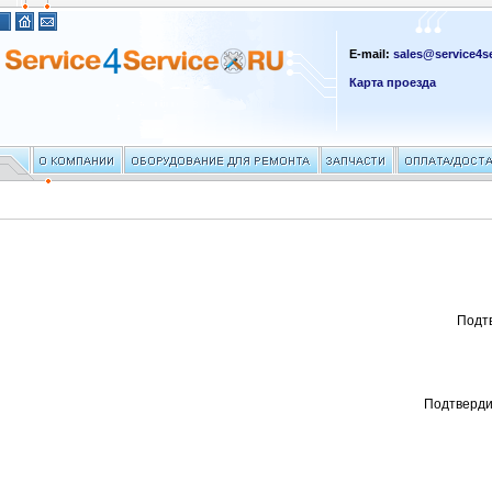
E-mail:
sales@service4se
Карта проезда
Подт
Подтверди