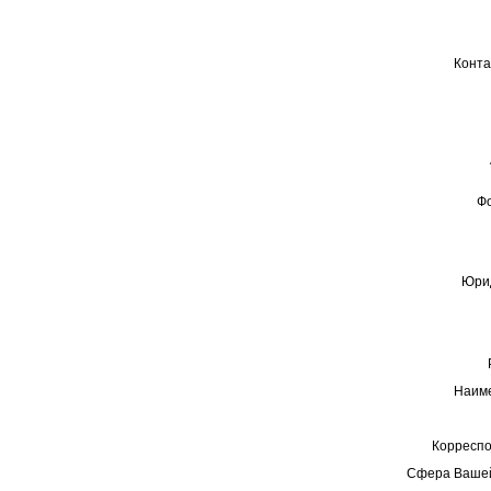
Конта
Ф
Юрид
Наиме
Корреспо
Сфера Вашей