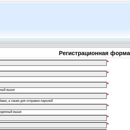
Регистрационная форма
*
*
*
енный выше
*
Вами, а также для отправки паролей
*
введенный выше
*
*