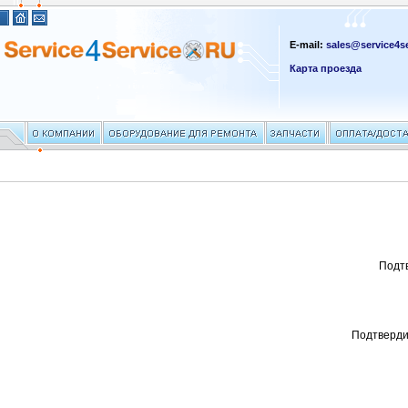
E-mail:
sales@service4se
Карта проезда
Подт
Подтверди