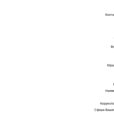
Конта
Ф
Юрид
Наиме
Корреспо
Сфера Вашей