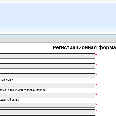
Регистрационная форма
*
*
*
енный выше
*
Вами, а также для отправки паролей
*
введенный выше
*
*