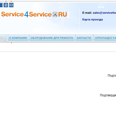
E-mail:
sales@service4se
Карта проезда
Подт
Подтверди