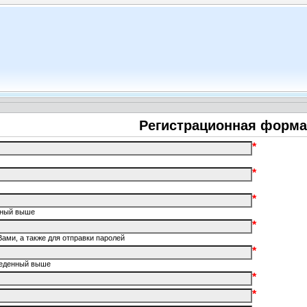
Регистрационная форма
*
*
*
енный выше
*
Вами, а также для отправки паролей
*
введенный выше
*
*