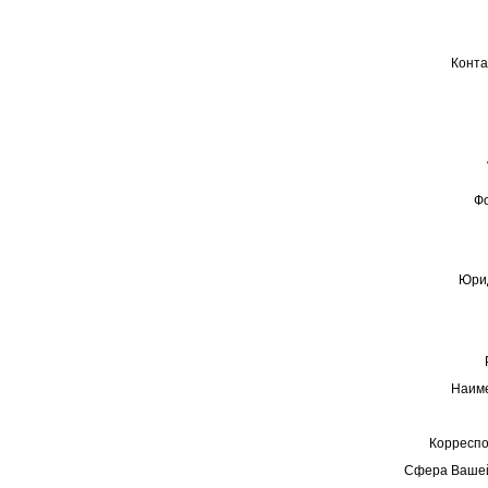
Конта
Ф
Юрид
Наиме
Корреспо
Сфера Вашей