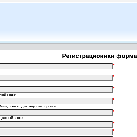
Регистрационная форма
*
*
*
енный выше
*
Вами, а также для отправки паролей
*
введенный выше
*
*