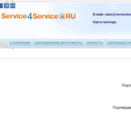
E-mail:
sales@service4se
Карта проезда
Подт
Подтверди