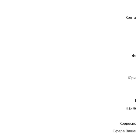
Конта
Ф
Юрид
Наиме
Корреспо
Сфера Вашей