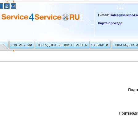
E-mail:
sales@service4se
Карта проезда
Подт
Подтверди