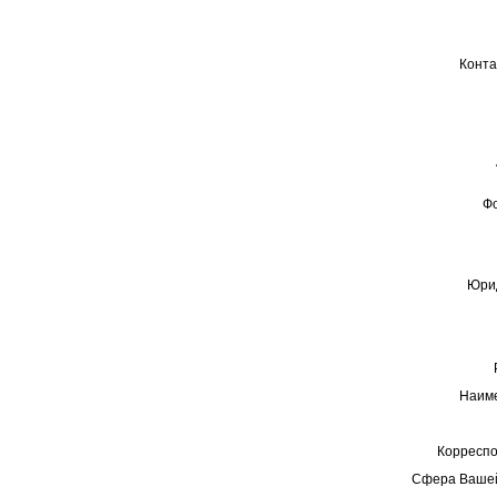
Конта
Ф
Юрид
Наиме
Корреспо
Сфера Вашей