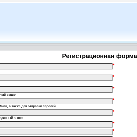
Регистрационная форма
*
*
*
енный выше
*
Вами, а также для отправки паролей
*
введенный выше
*
*