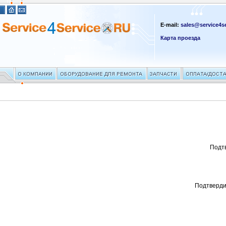
E-mail:
sales@service4se
Карта проезда
Подт
Подтверди