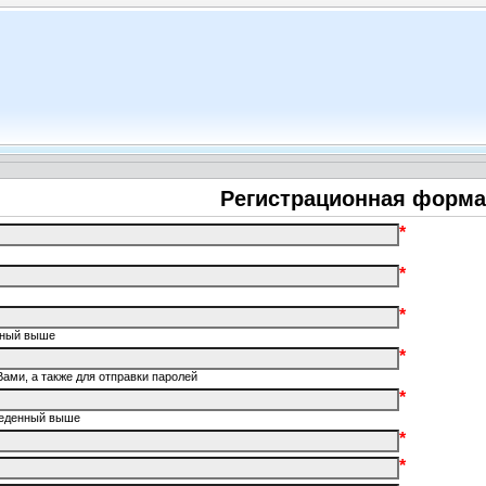
Регистрационная форма
*
*
*
енный выше
*
Вами, а также для отправки паролей
*
введенный выше
*
*