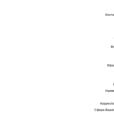
Конта
Ф
Юрид
Наиме
Корреспо
Сфера Вашей