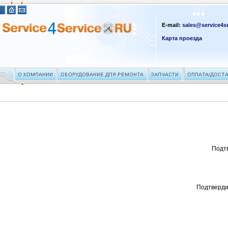
E-mail:
sales@service4se
Карта проезда
Подт
Подтверди