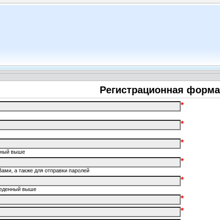
Регистрационная форма
*
*
*
енный выше
*
Вами, а также для отправки паролей
*
введенный выше
*
*