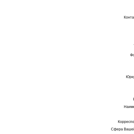
Конта
Ф
Юрид
Наиме
Корреспо
Сфера Вашей