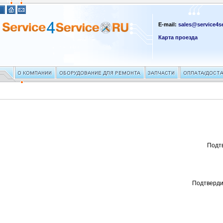
E-mail:
sales@service4se
Карта проезда
Подт
Подтверди