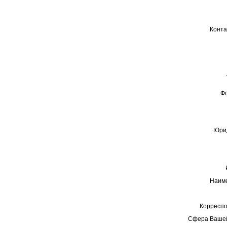
Конта
Ф
Юрид
Наиме
Корреспо
Сфера Вашей