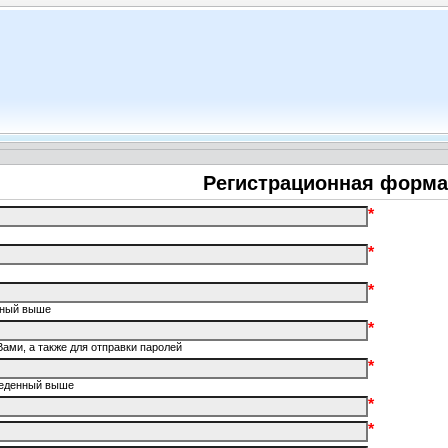
Регистрационная форма
*
*
*
енный выше
*
Вами, а также для отправки паролей
*
введенный выше
*
*