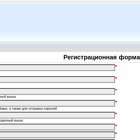
Регистрационная форма
*
*
*
енный выше
*
Вами, а также для отправки паролей
*
введенный выше
*
*