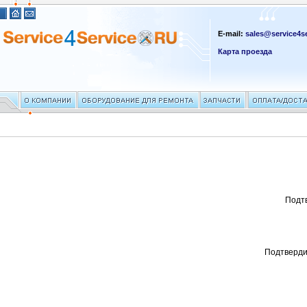
E-mail:
sales@service4se
Карта проезда
Подт
Подтверди