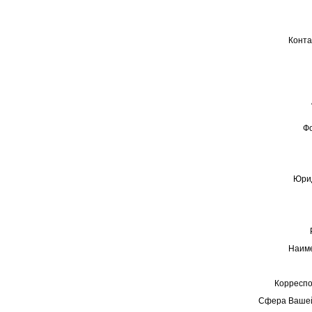
Конта
Ф
Юрид
Наиме
Корреспо
Сфера Вашей