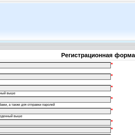
Регистрационная форма
*
*
*
енный выше
*
Вами, а также для отправки паролей
*
введенный выше
*
*