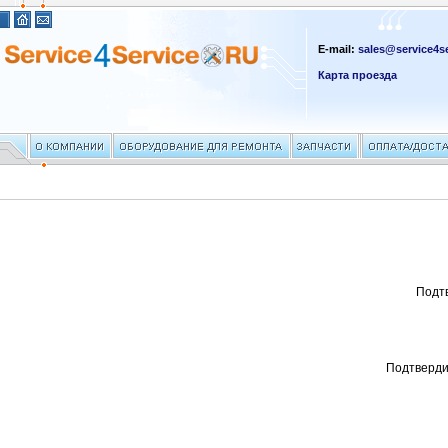
E-mail:
sales@service4se
Карта проезда
Подт
Подтверди