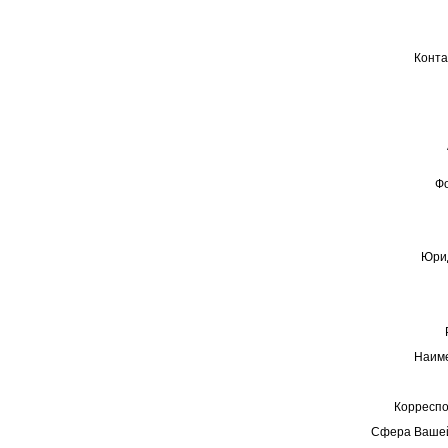
Конта
Ф
Юрид
Наиме
Корреспо
Сфера Вашей