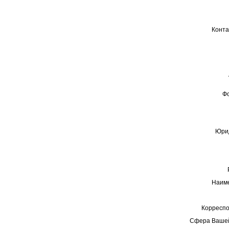
Конта
Ф
Юрид
Наиме
Корреспо
Сфера Вашей