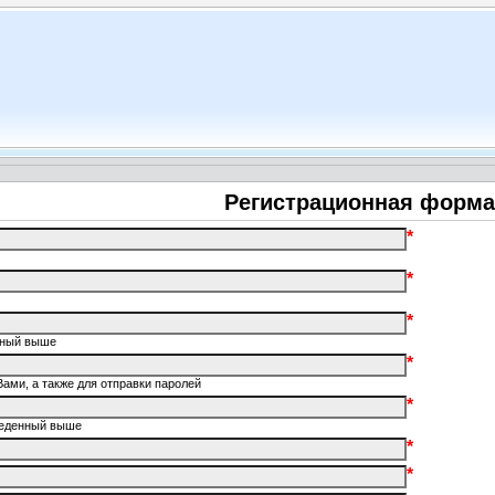
Регистрационная форма
*
*
*
енный выше
*
Вами, а также для отправки паролей
*
введенный выше
*
*