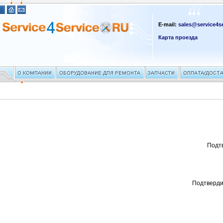
E-mail:
sales@service4se
Карта проезда
Подт
Подтверди